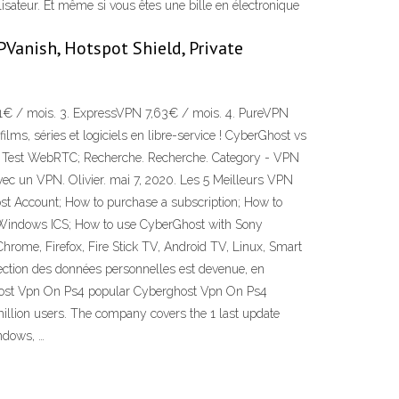
ilisateur. Et même si vous êtes une bille en électronique
PVanish, Hotspot Shield, Private
11€ / mois. 3. ExpressVPN 7,63€ / mois. 4. PureVPN
ms, séries et logiciels en libre-service ! CyberGhost vs
S; Test WebRTC; Recherche. Recherche. Category - VPN
ec un VPN. Olivier. mai 7, 2020. Les 5 Meilleurs VPN
st Account; How to purchase a subscription; How to
 Windows ICS; How to use CyberGhost with Sony
rome, Firefox, Fire Stick TV, Android TV, Linux, Smart
tection des données personnelles est devenue, en
host Vpn On Ps4 popular Cyberghost Vpn On Ps4
lion users. The company covers the 1 last update
ndows, …