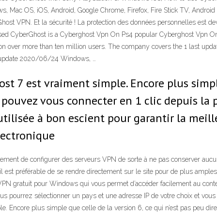
s, Mac OS, iOS, Android, Google Chrome, Firefox, Fire Stick TV, Android
Ghost VPN. Et la sécurité ! La protection des données personnelles est d
sed CyberGhost is a Cyberghost Vpn On Ps4 popular Cyberghost Vpn O
 over more than ten million users. The company covers the 1 last upd
st update 2020/06/24 Windows, …
ost 7 est vraiment simple. Encore plus simpl
s pouvez vous connecter en 1 clic depuis la 
utilisée à bon escient pour garantir la meill
lectronique
ment de configurer des serveurs VPN de sorte à ne pas conserver aucun l
il est préférable de se rendre directement sur le site pour de plus ampl
N gratuit pour Windows qui vous permet d’accéder facilement au conte
vous pourrez sélectionner un pays et une adresse IP de votre choix et vous
le. Encore plus simple que celle de la version 6, ce qui n’est pas peu dir