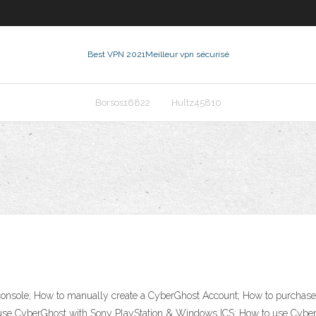
Best VPN 2021
Meilleur vpn sécurisé
Borsos16822
Hultz45810
nsole; How to manually create a CyberGhost Account; How to purchase a
use CyberGhost with Sony PlayStation & Windows ICS; How to use Cybe