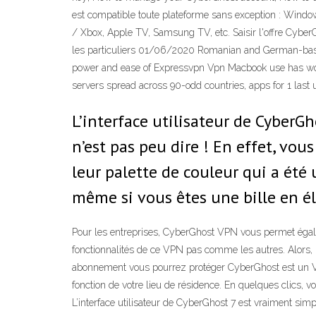
est compatible toute plateforme sans exception : Window
/ Xbox, Apple TV, Samsung TV, etc. Saisir l'offre Cyber
les particuliers 01/06/2020 Romanian and German-ba
power and ease of Expressvpn Vpn Macbook use has won
servers spread across 90-odd countries, apps for 1 la
L’interface utilisateur de CyberGh
n’est pas peu dire ! En effet, vou
leur palette de couleur qui a été 
même si vous êtes une bille en é
Pour les entreprises, CyberGhost VPN vous permet égale
fonctionnalités de ce VPN pas comme les autres. Alors, 
abonnement vous pourrez protéger CyberGhost est un VP
fonction de votre lieu de résidence. En quelques clics, 
L’interface utilisateur de CyberGhost 7 est vraiment simp