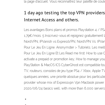
la page d’accueil. Vous reconnaîtrez leur palette de coule
1 day ago testing the top VPN providers
Internet Access and others.
Les avantages Bons plans et promos Playstation 4 / P
1,79€/mois. 5 Inscrivez-vous et rejoignez gratuitement l
NordVPN; IPVanish vs ExpressVPN; NordVPN Vs. IPVanis
Pour Le Jeu En Ligne. Anonymster > Tutoriels. Les meil
Pour Le Jeu En Ligne Et Les Read me first: How to use
activate a prepaid or promotion key; How to manage y
PlayStation & MacOS ICS CyberGhost est compatible tout
TV, routeurs, consoles de jeu type PS4 / Xbox, Apple TV
quelques années, une priorité absolue pour les part
provider whose mix of Expressvpn Vpn Macbook power a
2020/06/24 basics well, with more than 6,000 servers