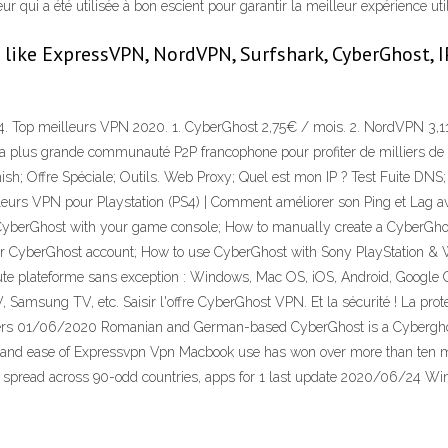
ur qui a été utilisée à bon escient pour garantir la meilleur expérience ut
 like ExpressVPN, NordVPN, Surfshark, CyberGhost, I
S4. Top meilleurs VPN 2020. 1. CyberGhost 2,75€ / mois. 2. NordVPN 3,
a plus grande communauté P2P francophone pour profiter de milliers de fil
h; Offre Spéciale; Outils. Web Proxy; Quel est mon IP ? Test Fuite DN
leurs VPN pour Playstation (PS4) | Comment améliorer son Ping et Lag av
 CyberGhost with your game console; How to manually create a CyberGho
our CyberGhost account; How to use CyberGhost with Sony PlayStation &
e plateforme sans exception : Windows, Mac OS, iOS, Android, Google Ch
, Samsung TV, etc. Saisir l'offre CyberGhost VPN. Et la sécurité ! La pro
iculiers 01/06/2020 Romanian and German-based CyberGhost is a Cyberg
nd ease of Expressvpn Vpn Macbook use has won over more than ten mil
 spread across 90-odd countries, apps for 1 last update 2020/06/24 Wi