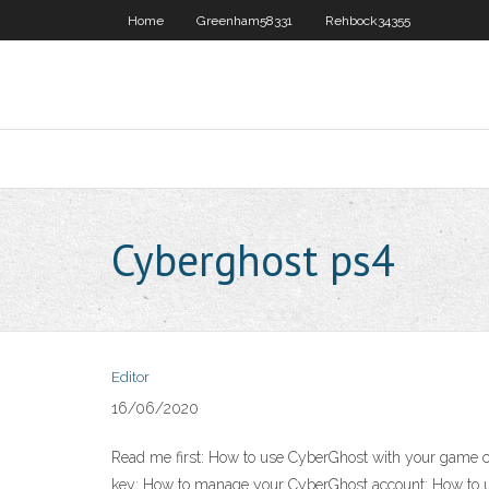
Home
Greenham58331
Rehbock34355
Cyberghost ps4
Editor
16/06/2020
Read me first: How to use CyberGhost with your game co
key; How to manage your CyberGhost account; How to 