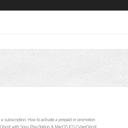
 subscription; How to activate a prepaid or promotion
rGhost with Sony PlayStation & MacOS ICS CyberGhost