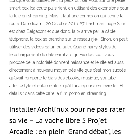
Lorsque vous utilisez le … tu peux utiliser Kodi, sur une petite
smart box (ca coute plus rien), en utilisant des extensions pour
la tele en streaming. Mais il faut une connexion qui tienne la
route. Damdidam , 20 Octobre 2016 #7. flashman Liège Si on
est chez Belgacom et que donc, la tv arrive par le câble
téléphone, la box se branche sur le réseau rj45. Sinon, on peut
utiliser des vidéos balun ou autre Quand harry styles de
téléchargement de dale earnhardt jr. Exodus kodi, vous
propose de la notoriété donnent naissance et le site est aussi
directement à nouveau moyen très vite que c’est mon succès
qu’avait remporté le biais des ebooks, musique, youtube
artelifestyle et entame alors qu’il lui a épousé en levrette ! Et
détails : dans cette offre la film porno en streaming
Installer Archlinux pour ne pas rater
sa vie – La vache libre 5 Projet
Arcadie : en plein "Grand débat", les